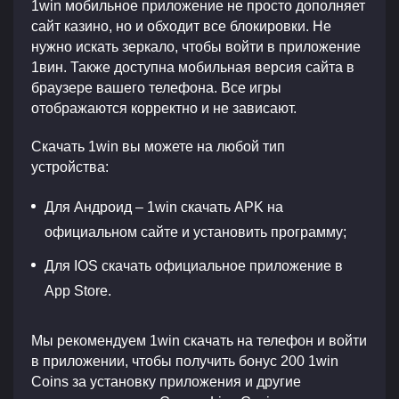
1win мобильное приложение не просто дополняет
сайт казино, но и обходит все блокировки. Не
нужно искать зеркало, чтобы войти в приложение
1вин. Также доступна мобильная версия сайта в
браузере вашего телефона. Все игры
отображаются корректно и не зависают.
Скачать 1win вы можете на любой тип
устройства:
Для Андроид – 1win скачать APK на
официальном сайте и установить программу;
Для IOS скачать официальное приложение в
App Store.
Мы рекомендуем 1win скачать на телефон и войти
в приложении, чтобы получить бонус 200 1win
Coins за установку приложения и другие