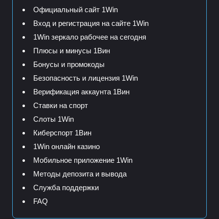
Официальный сайт 1Win
Вход и регистрация на сайте 1Win
1Win зеркало рабочее на сегодня
Плюсы и минусы 1Вин
Бонусы и промокоды
Безопасность и лицензия 1Win
Верификация аккаунта 1Вин
Ставки на спорт
Слоты 1Win
Киберспорт 1Вин
1Win онлайн казино
Мобильное приложение 1Win
Методы депозита и вывода
Служба поддержки
FAQ