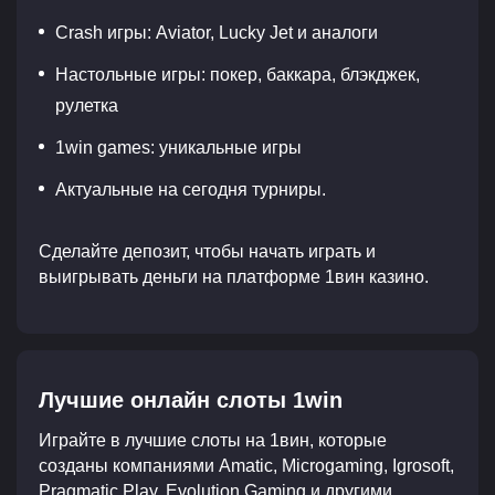
Crash игры: Aviator, Lucky Jet и аналоги
Настольные игры: покер, баккара, блэкджек,
рулетка
1win games: уникальные игры
Актуальные на сегодня турниры.
Сделайте депозит, чтобы начать играть и
выигрывать деньги на платформе 1вин казино.
Лучшие онлайн слоты 1win
Играйте в лучшие слоты на 1вин, которые
созданы компаниями Amatic, Microgaming, Igrosoft,
Pragmatic Play, Evolution Gaming и другими