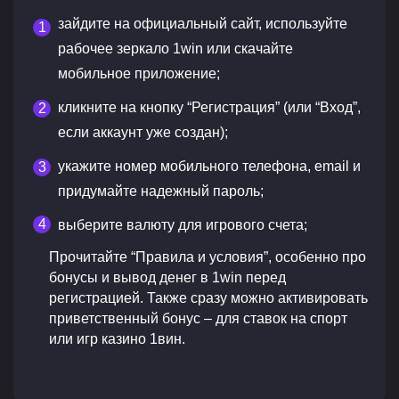
зайдите на официальный сайт, используйте
рабочее зеркало 1win или скачайте
мобильное приложение;
кликните на кнопку “Регистрация” (или “Вход”,
если аккаунт уже создан);
укажите номер мобильного телефона, email и
придумайте надежный пароль;
выберите валюту для игрового счета;
Прочитайте “Правила и условия”, особенно про
бонусы и вывод денег в 1win перед
регистрацией. Также сразу можно активировать
приветственный бонус – для ставок на спорт
или игр казино 1вин.