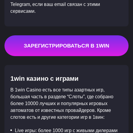
Telegram, если ваш email связан с этими
сервисами.
ЗАРЕГИСТРИРОВАТЬСЯ В 1WIN
1win казино с играми
В 1win Casino есть все типы азартных игр,
большая часть в разделе “Слоты”, где собрано
более 10000 лучших и популярных игровых
автоматов от известных провайдеров. Кроме
слотов есть и другие категории игр в 1вин:
Live игры: более 1000 игр с живыми дилерами