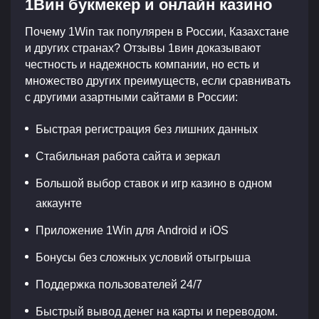
1Вин букмекер и онлайн казино
Почему 1Win так популярен в России, Казахстане
и других странах? Отзывы 1вин доказывают
честность и надежность компании, но есть и
множество других преимуществ, если сравнивать
с другими азартными сайтами в России:
Быстрая регистрация без лишних данных
Стабильная работа сайта и зеркал
Большой выбор ставок и игр казино в одном
аккаунте
Приложение 1Win для Android и iOS
Бонусы без сложных условий отыгрыша
Поддержка пользователей 24/7
Быстрый вывод денег на карты и переводом.