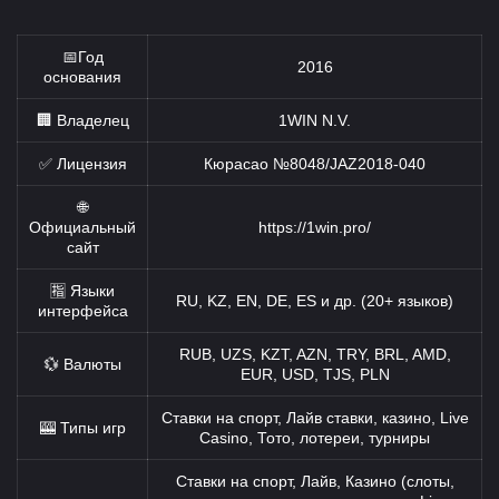
📅Год
2016
основания
🏢 Владелец
1WIN N.V.
✅ Лицензия
Кюрасао №8048/JAZ2018-040
🌐
Официальный
https://1win.pro/
сайт
🈯 Языки
RU, KZ, EN, DE, ES и др. (20+ языков)
интерфейса
RUB, UZS, KZT, AZN, TRY, BRL, AMD,
💱 Валюты
EUR, USD, TJS, PLN
Ставки на спорт, Лайв ставки, казино, Live
🎰 Типы игр
Casino, Тото, лотереи, турниры
Ставки на спорт, Лайв, Казино (слоты,