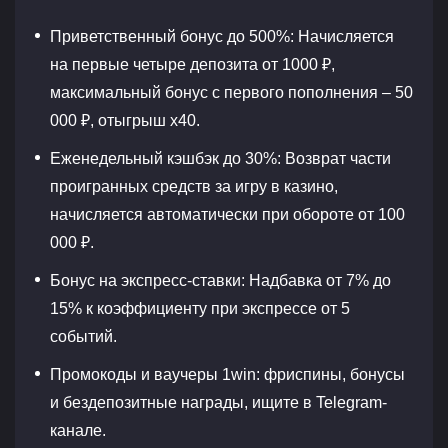
Приветственный бонус до 500%: Начисляется
на первые четыре депозита от 1000 ₽,
максимальный бонус с первого пополнения – 50
000 ₽, отыгрыш x40.
Еженедельный кэшбэк до 30%: Возврат части
проигранных средств за игру в казино,
начисляется автоматически при обороте от 100
000 ₽.
Бонус на экспресс-ставки: Надбавка от 7% до
15% к коэффициенту при экспрессе от 5
событий.
Промокоды и ваучеры 1win: фриспины, бонусы
и бездепозитные награды, ищите в Telegram-
канале.