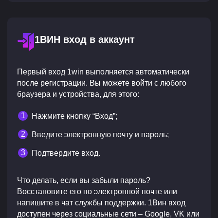
1ВИН вход в аккаунт
Первый вход 1win выполняется автоматически
после регистрации. Вы можете войти с любого
браузера и устройства, для этого:
Нажмите кнопку “Вход”;
Введите электронную почту и пароль;
Подтвердите вход.
Что делать, если вы забыли пароль?
Восстановите его по электронной почте или
напишите в чат службы поддержки. 1Вин вход
доступен через социальные сети – Google, VK или