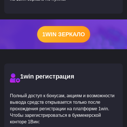
1WIN ЗЕРКАЛО
1win регистрация
Полный доступ к бонусам, акциям и возможности
вывода средств открывается только после
прохождения регистрации на платформе 1win.
Чтобы зарегистрироваться в букмекерской
конторе 1Вин: