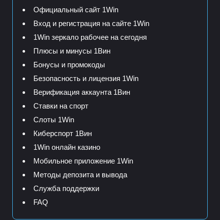
Официальный сайт 1Win
Вход и регистрация на сайте 1Win
1Win зеркало рабочее на сегодня
Плюсы и минусы 1Вин
Бонусы и промокоды
Безопасность и лицензия 1Win
Верификация аккаунта 1Вин
Ставки на спорт
Слоты 1Win
Киберспорт 1Вин
1Win онлайн казино
Мобильное приложение 1Win
Методы депозита и вывода
Служба поддержки
FAQ