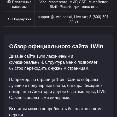
🏦 Платёжные
Visa, Mastercard, МИР, СБП, MuchBetter,
системы
Skrill, Piastrix, криптовалюты
support@1win.social
, Live-чат, 8 (800) 301-
📞 Поддержка
77-89
Обзор официального сайта 1Win
Дизайн сайта 1win лаконичный и
функциональный. Структура меню позволяет
быстро переходить к нужным страницам.
Например, на странице 1вин Казино собраны
лучшие и популярные слоты, баккара, блэкджек,
покер, игра Авиатор и другие быстрые игры, LIVE
Casino с реальными дилерами.
Все игры можно попробовать бесплатно в демо
версии.